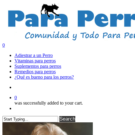
Skip
to
main
content
search
0
Menu
Adiestrar a un Perro
Vitaminas para perros
Suplementos para perros
Remedios para perros
¿Qué es bueno para los perros?
search
0
was successfully added to your cart.
Menu
Search
Close
Search