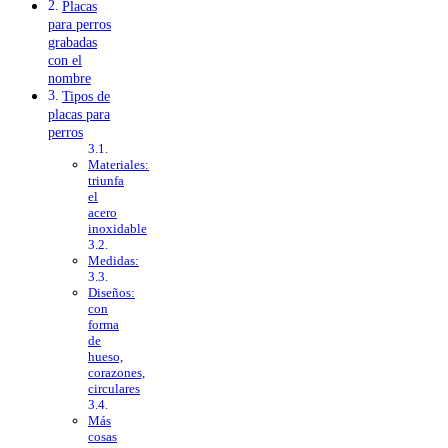
Placas
para perros
grabadas
con el
nombre
Tipos de
placas para
perros
Materiales:
triunfa
el
acero
inoxidable
Medidas:
Diseños:
con
forma
de
hueso,
corazones,
circulares
Más
cosas