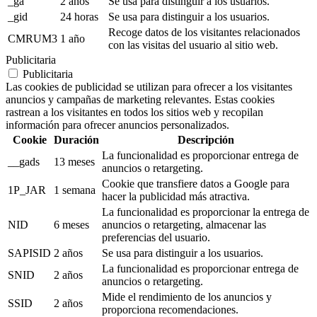
_ga
2 años
Se usa para distinguir a los usuarios.
_gid
24 horas
Se usa para distinguir a los usuarios.
Recoge datos de los visitantes relacionados
CMRUM3
1 año
con las visitas del usuario al sitio web.
Publicitaria
Publicitaria
Las cookies de publicidad se utilizan para ofrecer a los visitantes
anuncios y campañas de marketing relevantes. Estas cookies
rastrean a los visitantes en todos los sitios web y recopilan
información para ofrecer anuncios personalizados.
Cookie
Duración
Descripción
La funcionalidad es proporcionar entrega de
__gads
13 meses
anuncios o retargeting.
Cookie que transfiere datos a Google para
1P_JAR
1 semana
hacer la publicidad más atractiva.
La funcionalidad es proporcionar la entrega de
NID
6 meses
anuncios o retargeting, almacenar las
preferencias del usuario.
SAPISID
2 años
Se usa para distinguir a los usuarios.
La funcionalidad es proporcionar entrega de
SNID
2 años
anuncios o retargeting.
Mide el rendimiento de los anuncios y
SSID
2 años
proporciona recomendaciones.