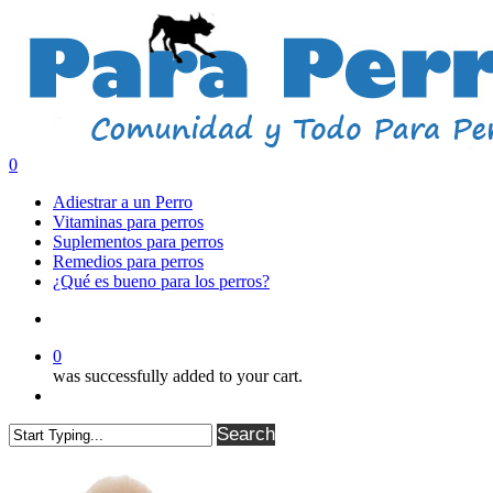
Skip
to
main
content
search
0
Menu
Adiestrar a un Perro
Vitaminas para perros
Suplementos para perros
Remedios para perros
¿Qué es bueno para los perros?
search
0
was successfully added to your cart.
Menu
Search
Close
Search