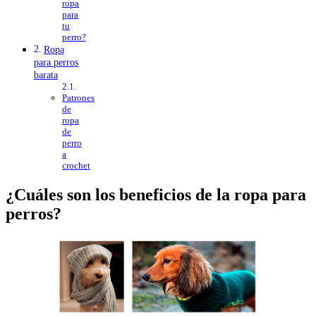
ropa
para
tu
perro?
Ropa
para perros
barata
Patrones
de
ropa
de
perro
a
crochet
¿Cuáles son los beneficios de la ropa para
perros?