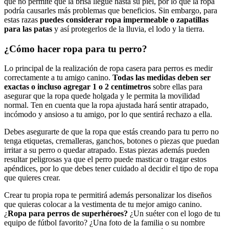
que no permite que la brisa llegue hasta su piel, por lo que la ropa
podría causarles más problemas que beneficios. Sin embargo, para
estas razas
puedes considerar ropa impermeable o zapatillas
para las patas
y así protegerlos de la lluvia, el lodo y la tierra.
¿Cómo hacer ropa para tu perro?
Lo principal de la realización de ropa casera para perros es medir
correctamente a tu amigo canino.
Todas las medidas deben ser
exactas o incluso agregar 1 o 2 centímetros
sobre ellas para
asegurar que la ropa quede holgada y le permita la movilidad
normal. Ten en cuenta que la ropa ajustada hará sentir atrapado,
incómodo y ansioso a tu amigo, por lo que sentirá rechazo a ella.
Debes asegurarte de que la ropa que estás creando para tu perro no
tenga etiquetas, cremalleras, ganchos, botones o piezas que puedan
irritar a su perro o quedar atrapado. Estas piezas además pueden
resultar peligrosas ya que el perro puede masticar o tragar estos
apéndices, por lo que debes tener cuidado al decidir el tipo de ropa
que quieres crear.
Crear tu propia ropa te permitirá además personalizar los diseños
que quieras colocar a la vestimenta de tu mejor amigo canino.
¿
Ropa para perros de superhéroes?
¿Un suéter con el logo de tu
equipo de fútbol favorito? ¿Una foto de la familia o su nombre