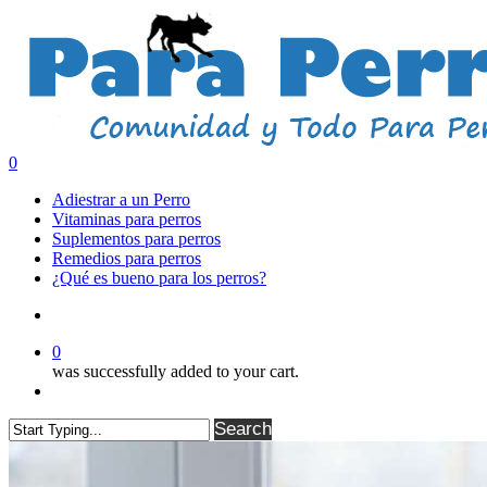
Skip
to
main
content
search
0
Menu
Adiestrar a un Perro
Vitaminas para perros
Suplementos para perros
Remedios para perros
¿Qué es bueno para los perros?
search
0
was successfully added to your cart.
Menu
Search
Close
Search