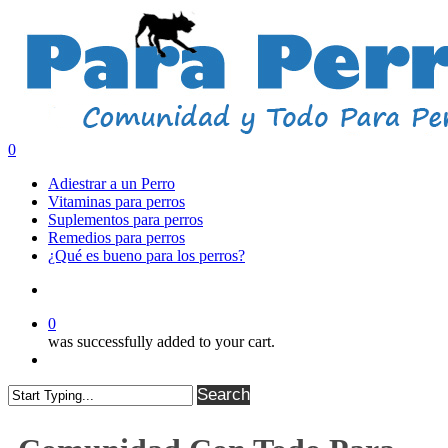
Skip
to
main
content
search
0
Menu
Adiestrar a un Perro
Vitaminas para perros
Suplementos para perros
Remedios para perros
¿Qué es bueno para los perros?
search
0
was successfully added to your cart.
Menu
Search
Close
Search