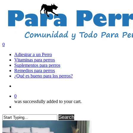
Skip
to
main
content
search
0
Menu
Adiestrar a un Perro
Vitaminas para perros
Suplementos para perros
Remedios para perros
¿Qué es bueno para los perros?
search
0
was successfully added to your cart.
Menu
Search
Close
Search