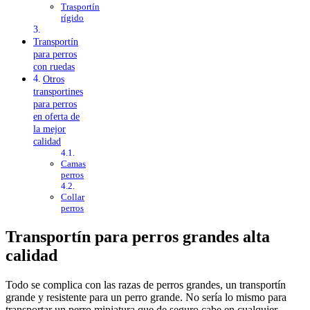
Trasportín
rígido
Transportín
para perros
con ruedas
Otros
transportines
para perros
en oferta de
la mejor
calidad
Camas
perros
Collar
perros
Transportín para perros grandes alta
calidad
Todo se complica con las razas de perros grandes, un transportín
grande y resistente para un perro grande. No sería lo mismo para
transportar un perro miniatura que de seguro cabe en cualquier