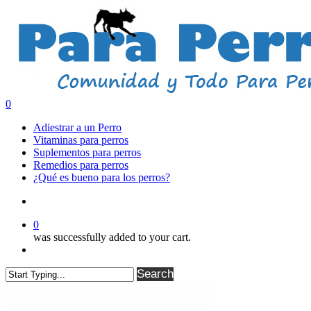
Skip
to
main
content
search
0
Menu
Adiestrar a un Perro
Vitaminas para perros
Suplementos para perros
Remedios para perros
¿Qué es bueno para los perros?
search
0
was successfully added to your cart.
Menu
Search
Close
Search