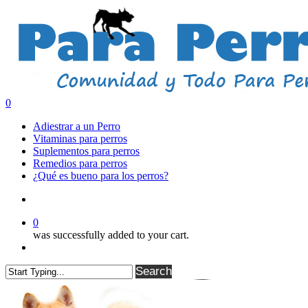
Skip
to
main
content
search
0
Menu
Adiestrar a un Perro
Vitaminas para perros
Suplementos para perros
Remedios para perros
¿Qué es bueno para los perros?
search
0
was successfully added to your cart.
Menu
Search
Close
Search