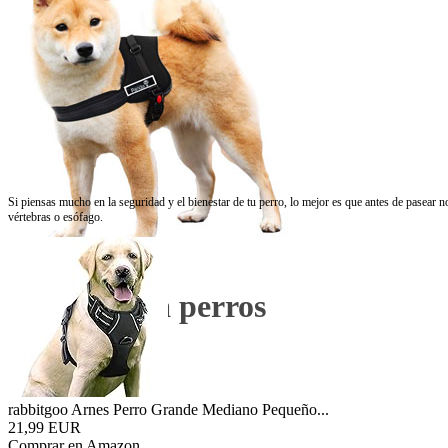
Si piensas mucho en la seguridad y el bienestar de tu perro, lo mejor es que antes de pasear no
vértebras o esófago.
Arnés para perros
rabbitgoo Arnes Perro Grande Mediano Pequeño...
21,99 EUR
Comprar en Amazon